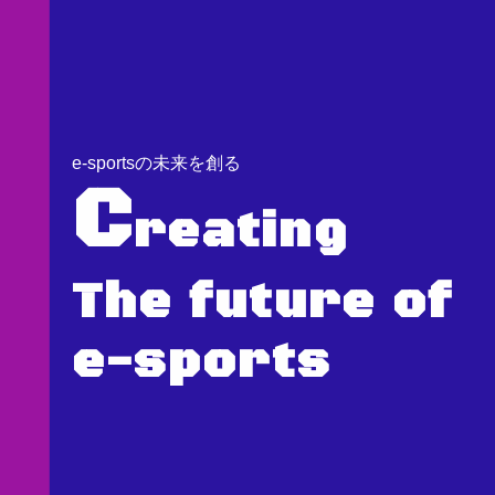
e-sportsの未来を創る
C
reating
The future of
e-sports